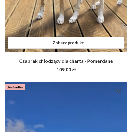
Zobacz produkt
Czaprak chłodzący dla charta - Pomerdane
Cena
109,00 zł
Bestseller