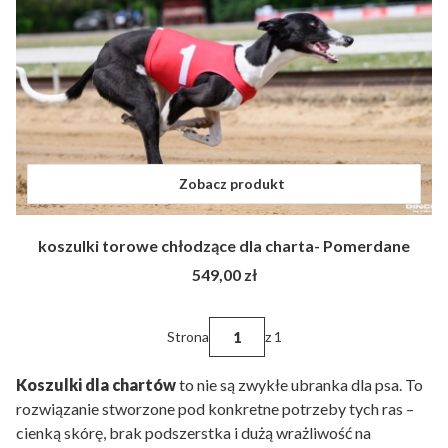
Zobacz produkt
koszulki torowe chłodzące dla charta- Pomerdane
Cena
549,00 zł
Strona
z 1
Koszulki dla chartów
to nie są zwykłe ubranka dla psa. To
rozwiązanie stworzone pod konkretne potrzeby tych ras –
cienką skórę, brak podszerstka i dużą wrażliwość na