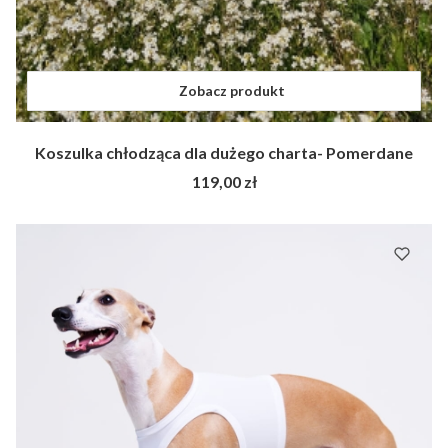
Zobacz produkt
Koszulka chłodząca dla dużego charta- Pomerdane
Cena
119,00 zł