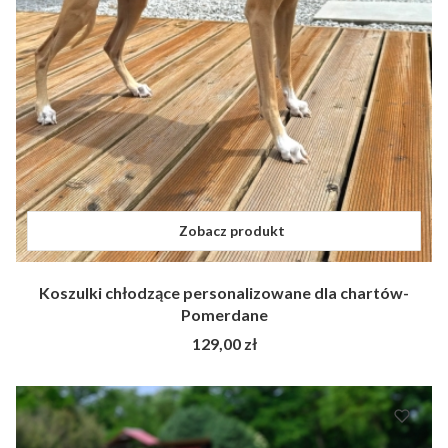
Zobacz produkt
Koszulki chłodzące personalizowane dla chartów-
Pomerdane
Cena
129,00 zł