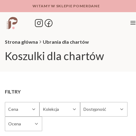
WITAMY W SKLEPIE POMERDANE
M
Strona główna
Ubrania dla chartów
Koszulki dla chartów
FILTRY
Cena
Kolekcja
Dostępność
Ocena