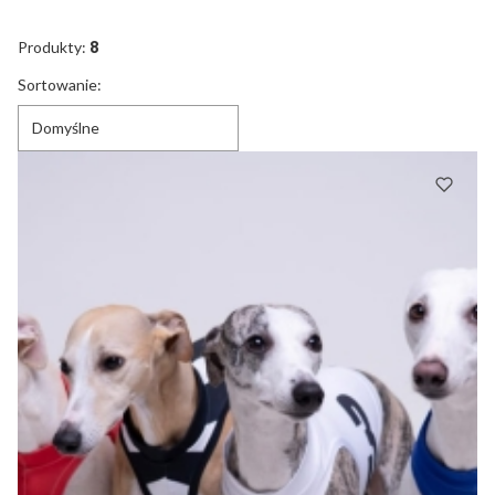
Koniec filtrów
Produkty:
8
Lista produktów
Sortowanie:
Domyślne