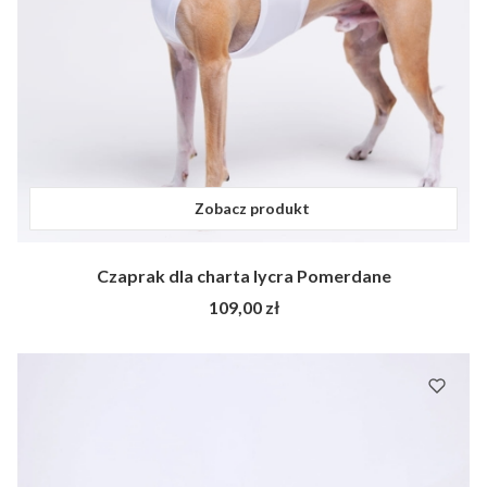
Zobacz produkt
Czaprak dla charta lycra Pomerdane
Cena
109,00 zł