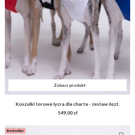
Zobacz produkt
Koszulki torowe lycra dla charta - zestaw 6szt.
Cena
549,00 zł
Bestseller