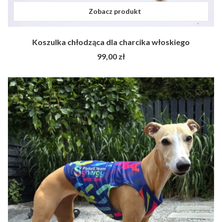
Zobacz produkt
Koszulka chłodząca dla charcika włoskiego
Cena
99,00 zł