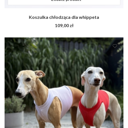
Koszulka chłodząca dla whippeta
Cena
109,00 zł