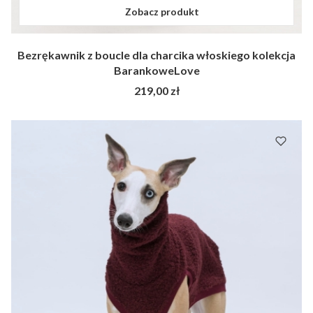
Zobacz produkt
Bezrękawnik z boucle dla charcika włoskiego kolekcja
BarankoweLove
Cena
219,00 zł