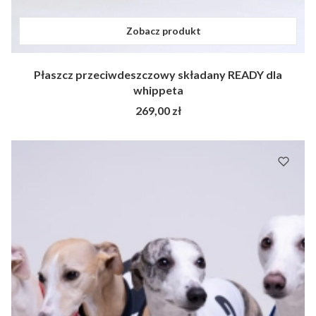
Zobacz produkt
Płaszcz przeciwdeszczowy składany READY dla
whippeta
Cena
269,00 zł