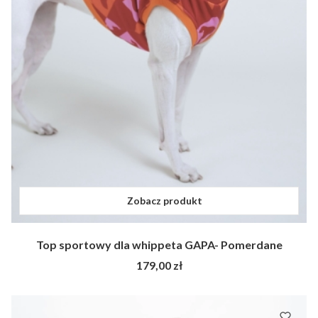
Zobacz produkt
Top sportowy dla whippeta GAPA- Pomerdane
Cena
179,00 zł