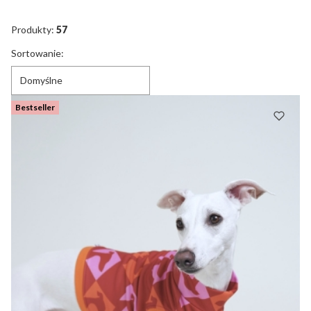
Koniec filtrów
Produkty:
57
Lista produktów
Sortowanie:
Domyślne
Bestseller