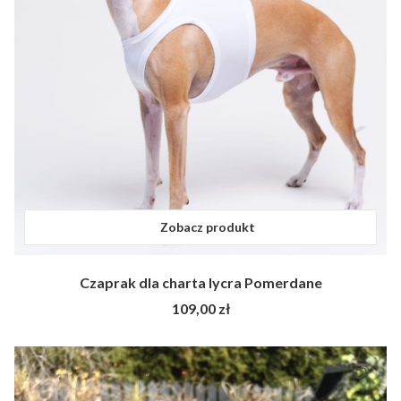
Zobacz produkt
Czaprak dla charta lycra Pomerdane
Cena
109,00 zł