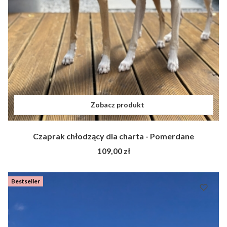
Zobacz produkt
Czaprak chłodzący dla charta - Pomerdane
Cena
109,00 zł
Bestseller