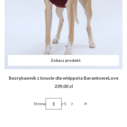
Zobacz produkt
Bezrękawnik z boucle dla whippeta BarankoweLove
Cena
239,00 zł
Strona
z 5
Przejdź do ostatniej st