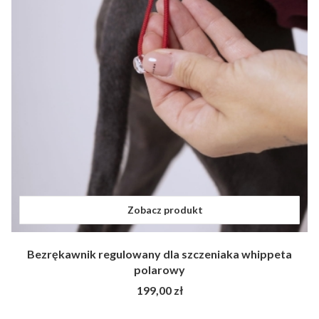
Zobacz produkt
Bezrękawnik regulowany dla szczeniaka whippeta
polarowy
Cena
199,00 zł