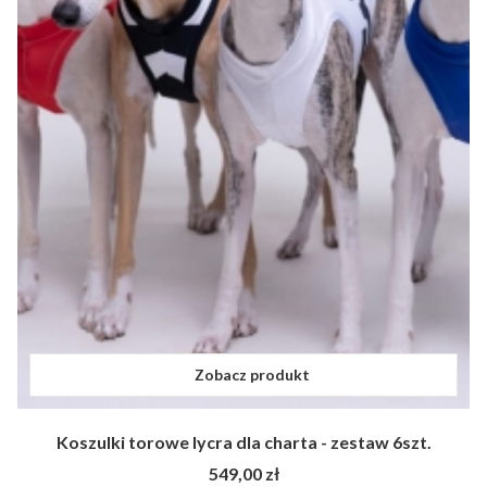
Zobacz produkt
Koszulki torowe lycra dla charta - zestaw 6szt.
Cena
549,00 zł