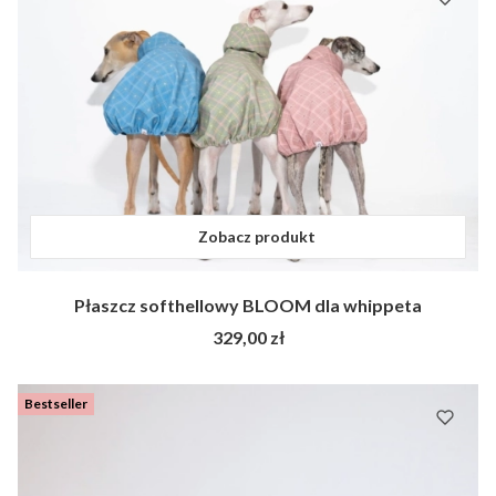
Zobacz produkt
Płaszcz softhellowy BLOOM dla whippeta
Cena
329,00 zł
Bestseller