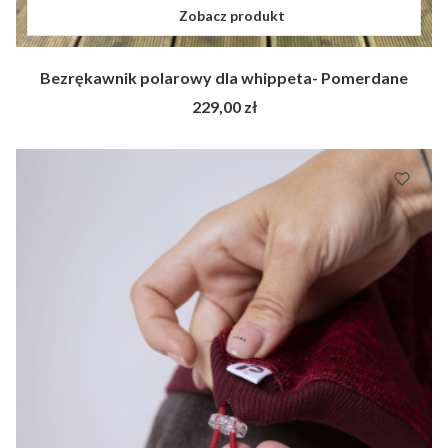
Zobacz produkt
Bezrękawnik polarowy dla whippeta- Pomerdane
Cena
229,00 zł