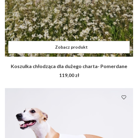
Zobacz produkt
Koszulka chłodząca dla dużego charta- Pomerdane
Cena
119,00 zł