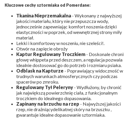
Kluczowe cechy sztormiaka od Pomerdane:
Tkanina Nieprzemakalna
- Wykonany z najwyższej
jakości materiału, który nie przepuszcza wody,
jednocześnie zapewniając komfort noszenia dzięki
elastyczności w poprzek, od wewnętrznej strony miły
materiał.
Lekki i komfortowy w noszeniu, nie szeleści!.
Otwór na zapięcie obroży
Kaptur Regulowany Troczkiem
- Doskonale chroni
głowę whippeta przed deszczem, a regulacja pozwala
idealnie dostosować go do potrzeb i rozmiaru psiaka.
Odblask na Kapturze
- Poprawiający widoczność w
trudnych warunkach atmosferycznych czy podczas
spacerów po zmroku.
Regulowany Tył Peleryny
- Wydłużony, by chronić
jak największą powierzchnię ciała, z funkcjonalnym
troczkiem do idealnego dopasowania.
Zapinany na brzuchu na rzep
- Najwyższej jakości
rzep, nie drażniącydelikatnej skóry na brzuszku ,
gwarantuje idealne dopasowanie sztormiaka.