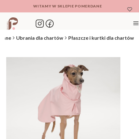
WITAMY W SKLEPIE POMERDANE
M
dane
Ubrania dla chartów
Płaszcze i kurtki dla chartów