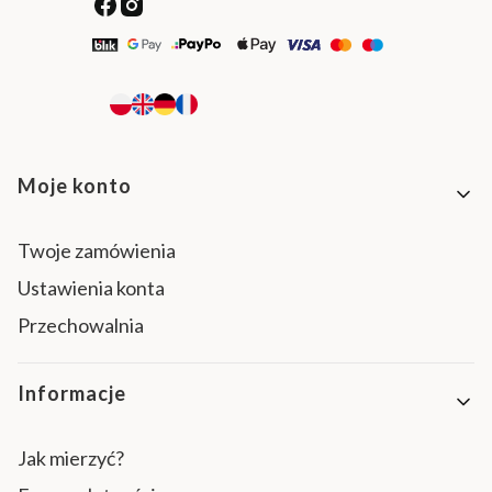
Linki w stopce
Moje konto
Twoje zamówienia
Ustawienia konta
Przechowalnia
Informacje
Jak mierzyć?