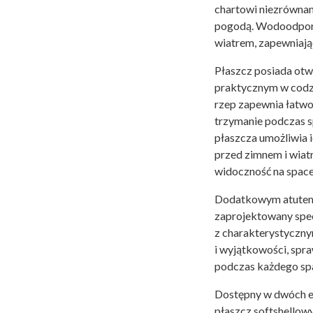
chartowi niezrównan
pogodą. Wodoodporny
wiatrem, zapewniając
Płaszcz posiada otw
praktycznym w codzi
rzep zapewnia łatwo
trzymanie podczas s
płaszcza umożliwia 
przed zimnem i wiat
widoczność na space
Dodatkowym atutem p
zaprojektowany spec
z charakterystyczny
i wyjątkowości, spra
podczas każdego sp
Dostępny w dwóch el
płaszcz softshellowy