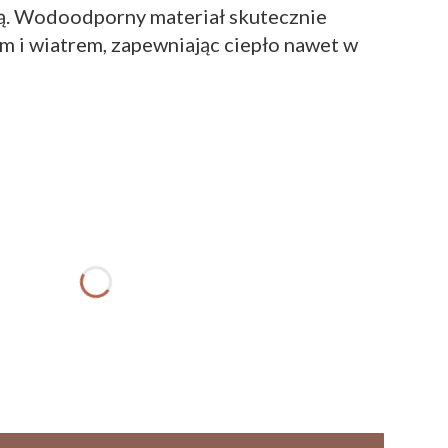
dą. Wodoodporny materiał skutecznie
m i wiatrem, zapewniając ciepło nawet w
ktu:
różnić się ceną