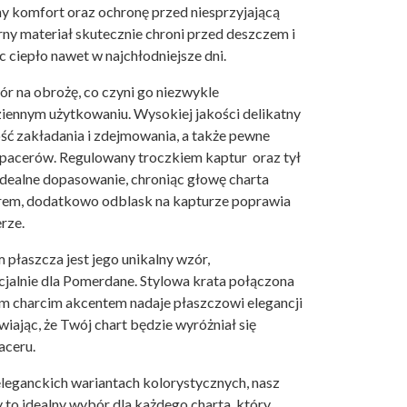
y komfort oraz ochronę przed niesprzyjającą
 materiał skutecznie chroni przed deszczem i
 ciepło nawet w najchłodniejsze dni.
ór na obrożę, co czyni go niezwykle
ennym użytkowaniu. Wysokiej jakości delikatny
ść zakładania i zdejmowania, a także pewne
pacerów. Regulowany troczkiem kaptur oraz tył
idealne dopasowanie, chroniąc głowę charta
rem, dodatkowo odblask na kapturze poprawia
rze.
łaszcza jest jego unikalny wzór,
jalnie dla Pomerdane. Stylowa krata połączona
m charcim akcentem nadaje płaszczowi elegancji
wiając, że Twój chart będzie wyróżniał się
aceru.
eganckich wariantach kolorystycznych, nasz
 to idealny wybór dla każdego charta, który