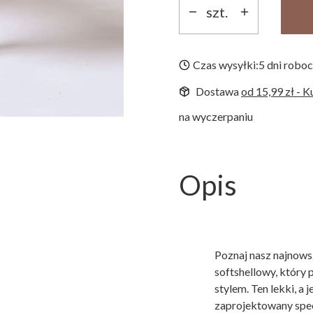
szt.
Czas wysyłki:
5 dni robo
Dostawa
od 15,99 zł
- K
na wyczerpaniu
Opis
Poznaj nasz najnows
softshellowy, który 
stylem. Ten lekki, a 
zaprojektowany specj