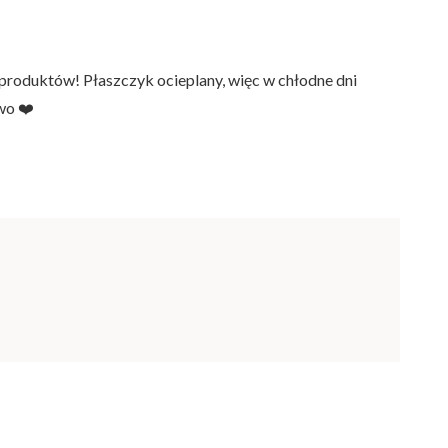
 produktów! Płaszczyk ocieplany, więc w chłodne dni
wo ❤️