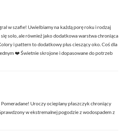
gral w szafie! Uwielbiamy na każdą porę roku i rodzaj
 się solo, ale również jako dodatkowa warstwa chroniąca
olory i pattern to dodatkowy plus cieszący oko. Coś dla
w jednym ❤️ Świetnie skrojone i dopasowane do potrzeb
d Pomeradane! Uroczy ocieplany płaszczyk chroniący
 Sprawdzony w ekstremalnej pogodzie z wodospadem z