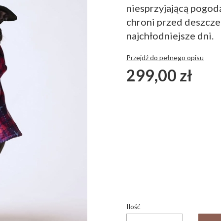
niesprzyjającą pogo
chroni przed deszcze
najchłodniejsze dni.
Przejdź do pełnego opisu
Cena
299,00 zł
Wybierz wariant produ
Poszczególne warianty mogą 
*
Kolor
Pokaż wszystkie kolory
Ilość