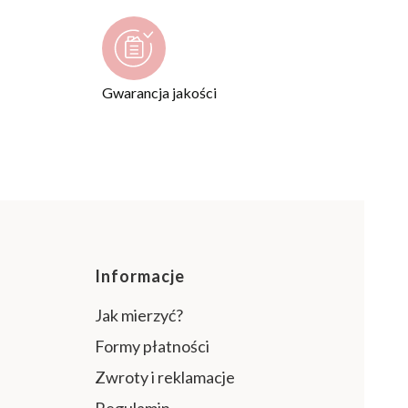
Gwarancja jakości
pce
Informacje
Jak mierzyć?
Formy płatności
Zwroty i reklamacje