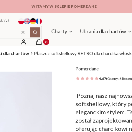
WITAMY W SKLEPIE POMERDANE
ki / zł
Charty
Ubrania dla chartów
Wyczyść
Szukaj
Produkty w koszyku: 0. Zobacz szczegóły
Zaloguj się
Koszyk
ki dla chartów
Płaszcz softshellowy RETRO dla charcika włosk
Pomerdane
4.67
(Oceny: 6 Recenz
Poznaj nasz najnowsz
softshellowy, który p
eleganckim stylem. Te
został zaprojektowany
oferując charcikowi 